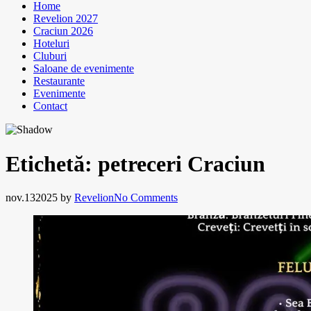
Home
Revelion 2027
Craciun 2026
Hoteluri
Cluburi
Saloane de evenimente
Restaurante
Evenimente
Contact
Etichetă:
petreceri Craciun
nov.
13
2025
by
Revelion
No Comments