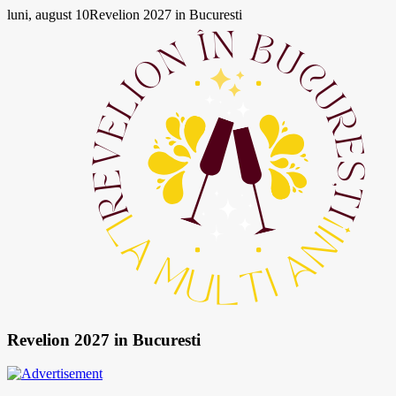
Skip
luni, august 10
Revelion 2027 in Bucuresti
to
content
Revelion 2027 in Bucuresti