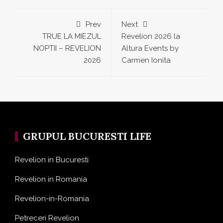
Prev
Next
TRUE LA MIEZUL
Revelion 2026 la
NOPTII – REVELION
Altura Events by
2026
Carmen Ionita
GRUPUL BUCURESTI LIFE
Revelion in Bucuresti
Revelion in Romania
Revelion-in-Romania
Petreceri Revelion