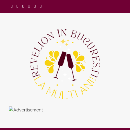
Skip
to
content