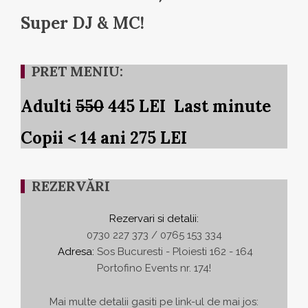
Super DJ & MC!
PRET MENIU:
Adulti
550
445 LEI Last minute
Copii < 14 ani 275 LEI
REZERVĂRI
Rezervari si detalii:
0730 227 373 / 0765 153 334
Adresa:
Sos Bucuresti - Ploiesti 162 - 164
Portofino Events nr. 174!
Mai multe detalii gasiti pe link-ul de mai jos: