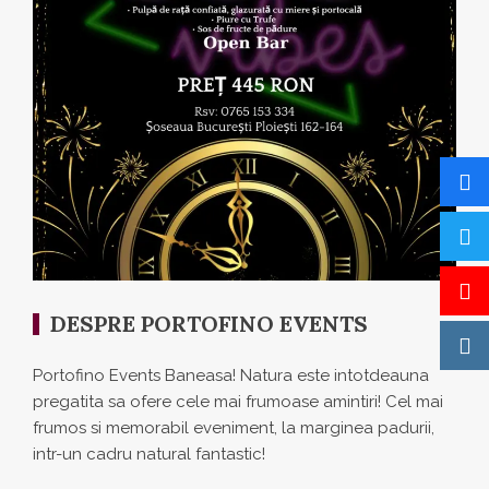
DESPRE PORTOFINO EVENTS
Portofino Events Baneasa! Natura este intotdeauna
pregatita sa ofere cele mai frumoase amintiri! Cel mai
frumos si memorabil eveniment, la marginea padurii,
intr-un cadru natural fantastic!