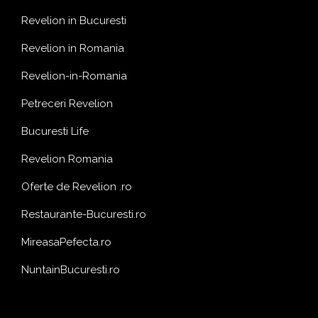
Revelion in Bucuresti
Revelion in Romania
Revelion-in-Romania
Petreceri Revelion
Bucuresti Life
Revelion Romania
Oferte de Revelion .ro
Restaurante-Bucuresti.ro
MireasaPefecta.ro
NuntainBucuresti.ro