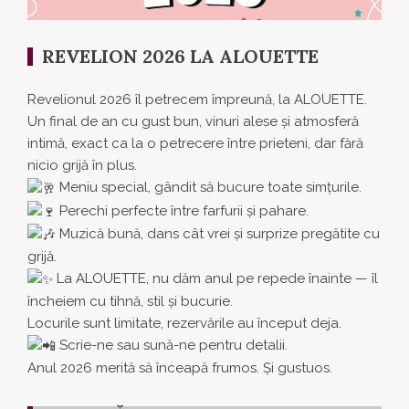
REVELION 2026 LA ALOUETTE
Revelionul 2026 îl petrecem împreună, la ALOUETTE.
Un final de an cu gust bun, vinuri alese și atmosferă
intimă, exact ca la o petrecere între prieteni, dar fără
nicio grijă în plus.
Meniu special, gândit să bucure toate simțurile.
Perechi perfecte între farfurii și pahare.
Muzică bună, dans cât vrei și surprize pregătite cu
grijă.
La ALOUETTE, nu dăm anul pe repede înainte — îl
încheiem cu tihnă, stil și bucurie.
Locurile sunt limitate, rezervările au început deja.
Scrie-ne sau sună-ne pentru detalii.
Anul 2026 merită să înceapă frumos. Și gustuos.