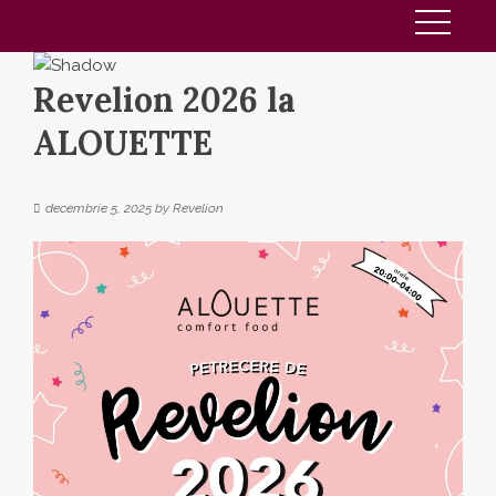
Revelion 2026 la
ALOUETTE
decembrie 5, 2025
by
Revelion