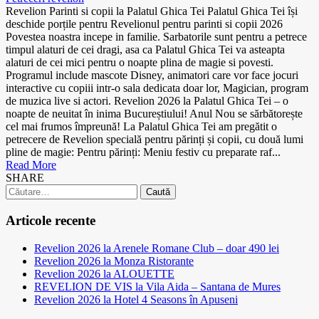
Revelion Parinti si copii la Palatul Ghica Tei Palatul Ghica Tei își
deschide porțile pentru Revelionul pentru parinti si copii 2026
Povestea noastra incepe in familie. Sarbatorile sunt pentru a petrece
timpul alaturi de cei dragi, asa ca Palatul Ghica Tei va asteapta
alaturi de cei mici pentru o noapte plina de magie si povesti.
Programul include mascote Disney, animatori care vor face jocuri
interactive cu copiii intr-o sala dedicata doar lor, Magician, program
de muzica live si actori. Revelion 2026 la Palatul Ghica Tei – o
noapte de neuitat în inima Bucureștiului! Anul Nou se sărbătorește
cel mai frumos împreună! La Palatul Ghica Tei am pregătit o
petrecere de Revelion specială pentru părinți și copii, cu două lumi
pline de magie: Pentru părinți: Meniu festiv cu preparate raf...
Read More
SHARE
Caută
după:
Articole recente
Revelion 2026 la Arenele Romane Club – doar 490 lei
Revelion 2026 la Monza Ristorante
Revelion 2026 la ALOUETTE
REVELION DE VIS la Vila Aida – Santana de Mures
Revelion 2026 la Hotel 4 Seasons în Apuseni