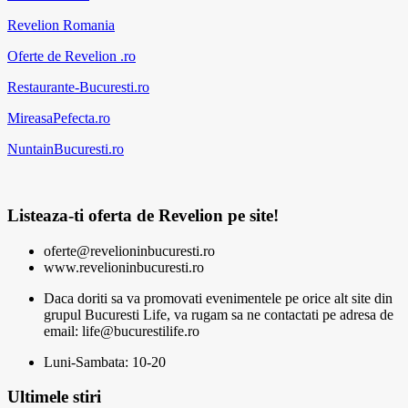
Revelion Romania
Oferte de Revelion .ro
Restaurante-Bucuresti.ro
MireasaPefecta.ro
NuntainBucuresti.ro
Listeaza-ti oferta de Revelion pe site!
oferte@revelioninbucuresti.ro
www.revelioninbucuresti.ro
Daca doriti sa va promovati evenimentele pe orice alt site din
grupul Bucuresti Life, va rugam sa ne contactati pe adresa de
email: life@bucurestilife.ro
Luni-Sambata: 10-20
Ultimele stiri