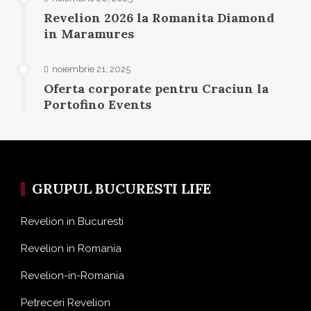
Revelion 2026 la Romanita Diamond
in Maramures
noiembrie 21, 2025
Oferta corporate pentru Craciun la
Portofino Events
GRUPUL BUCURESTI LIFE
Revelion in Bucuresti
Revelion in Romania
Revelion-in-Romania
Petreceri Revelion