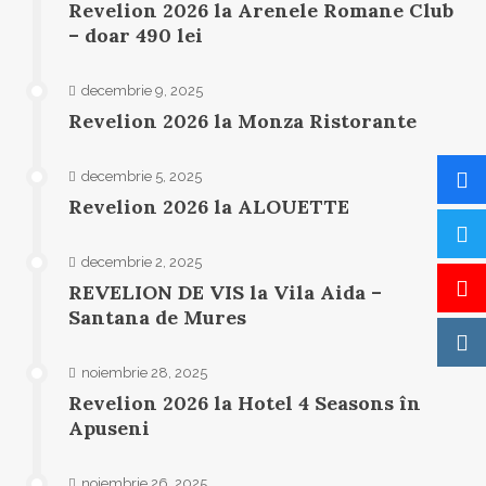
Revelion 2026 la Arenele Romane Club
– doar 490 lei
decembrie 9, 2025
Revelion 2026 la Monza Ristorante
decembrie 5, 2025
Revelion 2026 la ALOUETTE
decembrie 2, 2025
REVELION DE VIS la Vila Aida –
Santana de Mures
noiembrie 28, 2025
Revelion 2026 la Hotel 4 Seasons în
Apuseni
noiembrie 26, 2025