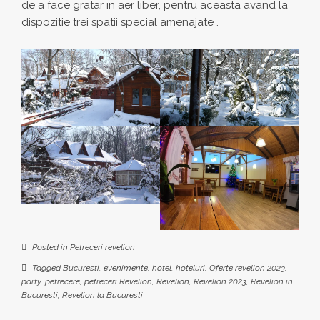
de a face gratar in aer liber, pentru aceasta avand la
dispozitie trei spatii special amenajate .
Posted in
Petreceri revelion
Tagged
Bucuresti
,
evenimente
,
hotel
,
hoteluri
,
Oferte revelion 2023
,
party
,
petrecere
,
petreceri Revelion
,
Revelion
,
Revelion 2023
,
Revelion in
Bucuresti
,
Revelion la Bucuresti