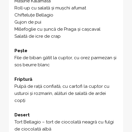
Măsline Kalamata
Roll-up cu salată și mușchi afumat
Chifteluțe Bellagio
Gujon de pui
Millefoglie cu șuncă de Praga și cașcaval
Salată de icre de crap
Pește
File de biban gătit la cuptor, cu orez parmezan și
sos beurre blanc
Friptură
Pulpă de rață confiată, cu cartofi la cuptor cu
usturoi și rozmarin, alături de salată de ardei
copți
Desert
Tort Bellagio – tort de ciocolată neagră cu fulgi
de ciocolată albă