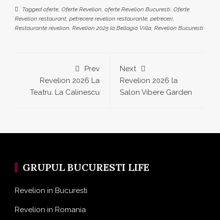
Tagged
oferte
,
Oferte Revelion
,
oferte Revelion Bucuresti
,
Oferte
Revelion restaurant
,
petrecere revelion restaurante
,
petreceri
,
Restaurante revelion
,
Revelion 2025 la Bellagio Villa
,
Revelion Bucuresti
Prev
Next
Revelion 2026 La
Revelion 2026 la
Teatru. La Calinescu
Salon Vibere Garden
GRUPUL BUCURESTI LIFE
Revelion in Bucuresti
Revelion in Romania