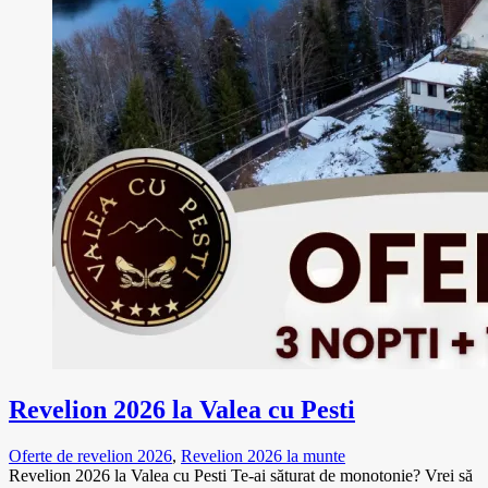
Revelion 2026 la Valea cu Pesti
Oferte de revelion 2026
,
Revelion 2026 la munte
Revelion 2026 la Valea cu Pesti Te-ai săturat de monotonie? Vrei să