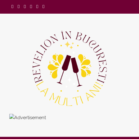
Skip
to
content