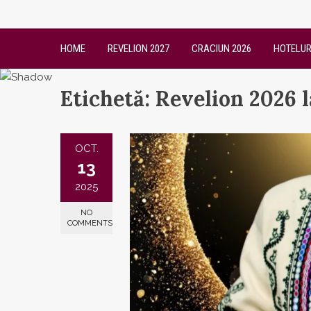
HOME
REVELION 2027
CRACIUN 2026
HOTELUR
Etichetă:
Revelion 2026 
OCT.
13
2025
NO
COMMENTS