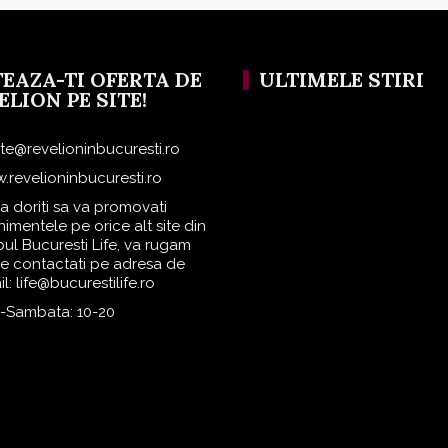
TEAZA-TI OFERTA DE
ULTIMELE STIRI
ELION PE SITE!
rte@revelioninbucuresti.ro
.revelioninbucuresti.ro
a doriti sa va promovati
imentele pe orice alt site din
ul Bucuresti Life, va rugam
ne contactati pe adresa de
l: life@bucurestilife.ro
i-Sambata: 10-20