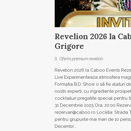
Revelion 2026 la Cab
Grigore
Oferta premium revelion
Revelion 2026 la Caboo Events Rezerva
Live Experimenteaza atmosfera magicà
Formatia B.D. Show o sã fie alaturi d
nostri experti, cu ingrediente prospet
cocktailuri pregatite special pentru t
31 Decembrie 2025 Ora: 20:00 Rezervă
rezervari@caboo.ro Locatia: Strada 
pentru grupurile mai mari de 10 pers
Decembr...