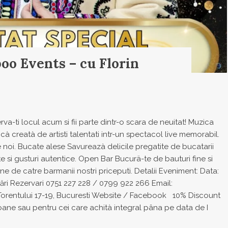
oo Events – cu Florin
-ti locul acum si fii parte dintr-o scara de neuitat! Muzica
 creatà de artisti talentati intr-un spectacol live memorabil.
e noi. Bucate alese Savureazà delicile pregatite de bucatarii
e si gusturi autentice. Open Bar Bucurä-te de bauturi fine si
ine de catre barmanii nostri priceputi. Detalii Eveniment: Data:
ri Rezervari 0751 227 228 / 0799 922 266 Email:
Torentului 17-19, Bucuresti Website / Facebook 10% Discount
oane sau pentru cei care achità integral pâna pe data de I