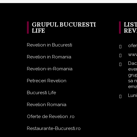
GRUPUL BUCURESTI
LIS
LIFE
REV
Revelion in Bucuresti
ofe
www
Revelion in Romania
Dac
Revelion-in-Romania
even
grup
Petreceri Revelion
sa 
emai
Bucuresti Life
Lun
Revelion Romania
Oferte de Revelion .ro
Restaurante-Bucuresti.ro